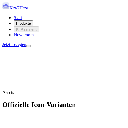
Key2Host
Start
Produkte
KI Assistent
Newsroom
Jetzt loslegen
Markenassets, Nutzungsregeln un
Diese Seite präsentiert die offiziellen Key2Host Logos, Icons, Farbe
Assets
Assets durchsuchen
Nutzungsregeln
Offizielle Icon-Varianten