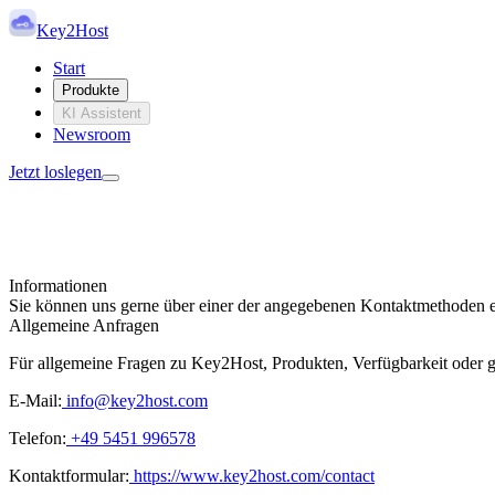
Key2Host
Start
Produkte
KI Assistent
Newsroom
Jetzt loslegen
Kontakt
Informationen
Hier können Sie uns jederzeit erreichen.
Sie können uns gerne über einer der angegebenen Kontaktmethoden e
Allgemeine Anfragen
Für allgemeine Fragen zu Key2Host, Produkten, Verfügbarkeit oder 
E-Mail:
info@key2host.com
Telefon:
+49 5451 996578
Kontaktformular:
https://www.key2host.com/contact